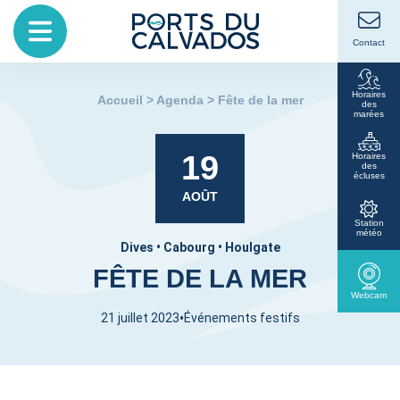
Contact
Horaires
Accueil
>
Agenda
>
Fête de la mer
des
marées
19
Horaires
des
écluses
AOÛT
Station
météo
Dives • Cabourg • Houlgate
FÊTE DE LA MER
Webcam
•
21 juillet 2023
Événements festifs