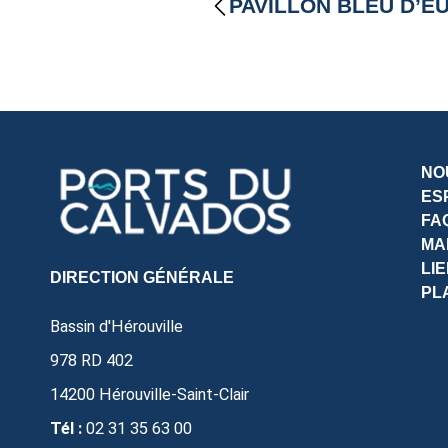
PAVILLON BLEU D’E
NO
ES
FA
MA
LI
DIRECTION GÉNÉRALE
PL
Bassin d'Hérouville
978 RD 402
14200
Hérouville-Saint-Clair
Tél :
02 31 35 63 00