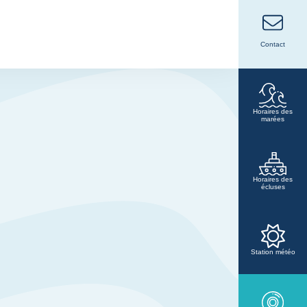
Contact
Horaires des
marées
Horaires des
écluses
Station météo